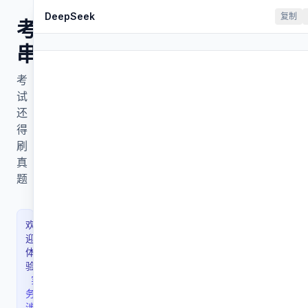
DeepSeek
复制
考
串
考
试
☰
还
得
刷
真
题
欢
迎
体
验！
实
务
涉