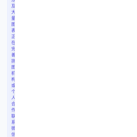
及
大
量
图
表，
正
在
完
善
拼
图；
机
构
或
个
人
合
作，
联
系
微
信